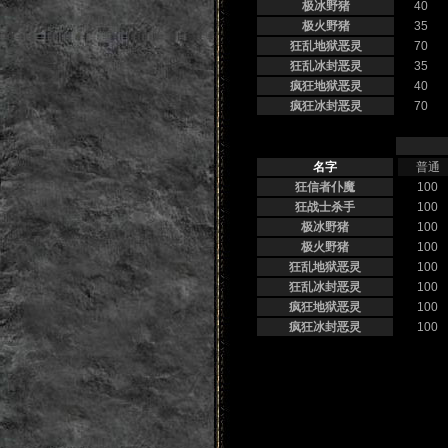
极冰野猪
40
极火野猪
35
狂乱地狱恶灵
70
狂乱冰封恶灵
35
疯狂地狱恶灵
40
疯狂冰封恶灵
70
名字
普通
狂信者仆魔
100
狂战士杀手
100
极冰野猪
100
极火野猪
100
狂乱地狱恶灵
100
狂乱冰封恶灵
100
疯狂地狱恶灵
100
疯狂冰封恶灵
100