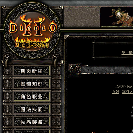
第一场
巴尔的仆从
女妖
|
冥河之