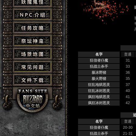
名字
普通
狂信者仆魔
31
狂战士杀手
33
极冰野猪
36
极火野猪
35
狂乱地狱恶灵
37
狂乱冰封恶灵
40
疯狂地狱恶灵
41
疯狂冰封恶灵
42
近
名字
普通
狂信者仆魔
20-30
狂战士杀手
21-31