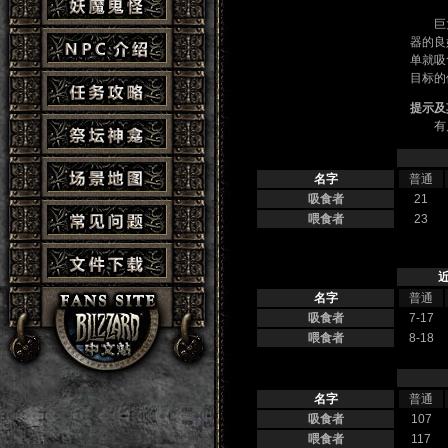
巨大蚊
器的良
单就吸
目标的
提示及
有几
名字
普通
吸食者
21
喂食者
23
近
名字
普通
吸食者
7-17
喂食者
8-18
名字
普通
吸食者
107
喂食者
117