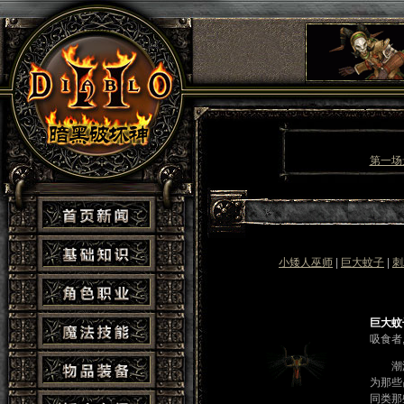
第一场
小矮人巫师
|
巨大蚊子
|
刺
巨大
吸食者
潮湿多
为那些
同类那